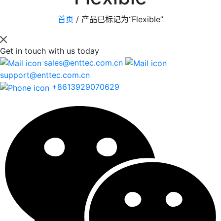
首页
/
产品已标记为“Flexible”
Get in touch
with us today
sales@enttec.com.cn
support@enttec.com.cn
+8613929070629