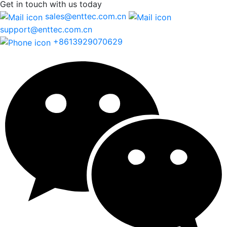
Get in touch
with us today
sales@enttec.com.cn
support@enttec.com.cn
+8613929070629