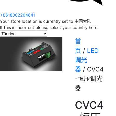
+8618002264641
Your store location is currently set to
中国大陆
If this is incorrect please select your country here:
首
页
/
LED
调光
器
/
CVC4
-恒压调光
器
CVC4