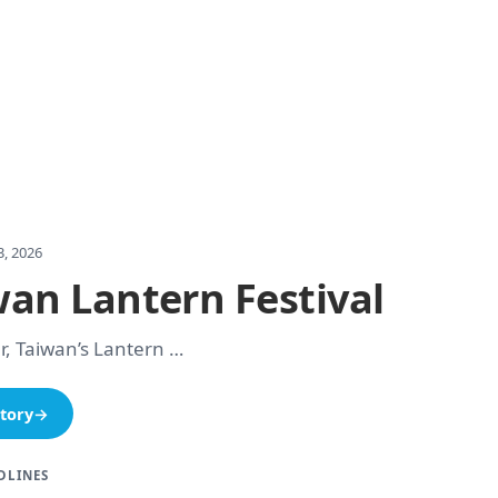
, 2026
wan Lantern Festival
r, Taiwan’s Lantern …
tory
→
DLINES