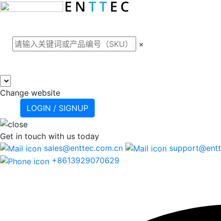
关于我们
案例
产品
支
×
Change website
LOGIN / SIGNUP
Get in touch
with us today
sales@enttec.com.cn
support@entt
+8613929070629