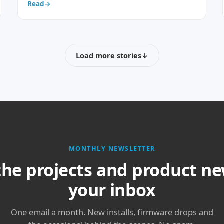
Read
→
Load more stories
↓
MONTHLY NEWSLETTER
the projects and product ne
your inbox
One email a month. New installs, firmware drops and