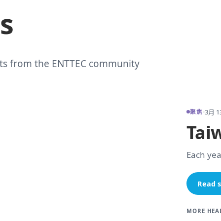
s
ports from the ENTTEC community
3月 13
聚焦
Tai
Each yea
Read s
MORE HEA