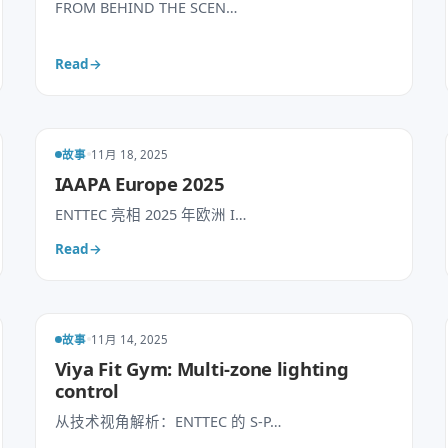
FROM BEHIND THE SCEN…
Read
→
故事
11月 18, 2025
IAAPA Europe 2025
ENTTEC 亮相 2025 年欧洲 I…
Read
→
故事
11月 14, 2025
Viya Fit Gym: Multi-zone lighting
control
从技术视角解析：ENTTEC 的 S-P…