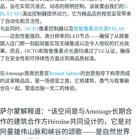
品，旨在实现沉浸式、动态的照明控制。该装置由我们的
S-
PLAY SP1
演出控制器提供动力，它为精品店的视觉呈现带来
了自动化和灵活性。
与此同时，
OCTO
像素控制器以及
智能像素点光源PXL 60
——这些性能强劲、高分辨率的LED节点——确保了从顾客
踏入店门那一刻起就能实现无缝集成以及令人惊叹的灯光效
果。而且，OCTO和智能像素点光源均通过了UL认证，确保
了在安全性和可持续性方面达到高品质标准。
在Amouage首席创意官
Renaud Salmon
的创意指导下构思而成
的这家精品店，是一场感官之旅，它将建筑、香气与叙事融
合在一起，营造出独一无二的体验。
萨尔蒙解释道：“该空间是与Amouage长期合
作的建筑合作方Héroïne共同设计的，它是对
阿曼雄伟山脉和峡谷的颂歌——是自然世界