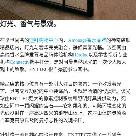
灯光、香气与景观。
在举世闻名的
迪拜购物中心
内，
Amouage香水品牌
的神奇旗舰
精品店内，灯光与奢华完美融合，静候宾客光临。该空间由
高端香水品牌爱慕与品牌体验机构
Héroïne
以及零售视听专业
机构
Connectiv
携手打造，是对阿曼自然风光的一次令人叹为
观止的致敬。ENTTEC很自豪能参与其中。
精品店的核心位置有一处引人注目的装置：一个散发着光
芒、具有交互功能的中心装饰品，也就是所谓的“光球”。该光
球由ENTTEC强大的像素控制系统和照明灯具提供动力，宛
如空间中一颗闪耀的宝石——它将柔和的、可随环境变化的
光线投射在一座高达四米的雕塑山体上，这座山体的灵感源
自塞克高原以及阿曼标志性的玫瑰梯田。
针对这一颇具雄心的设计理念，ENTTEC提供了一系列产