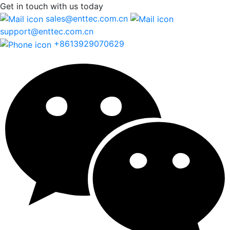
Get in touch
with us today
sales@enttec.com.cn
support@enttec.com.cn
+8613929070629