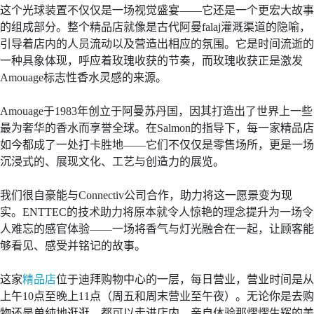
这个光球装置不仅仅是一场视觉盛宴——它还是一个更宏大故事
的组成部分。整个精品店就像是古代阿曼falaj灌溉渠道的隐喻，
引导着店内的人员流动以及营造出相应的氛围。它是时间流逝的
一种具象体现，呼应着玫瑰收获的节奏，而玫瑰收获正是激发
Amouage标志性香水灵感的来源。
Amouage于1983年创立于阿曼苏丹国，因其打造出了世界上一些
最为奢华的香水而享誉全球。在Salmon的指导下，每一家精品店
如今都成了一处打卡胜地——它们不仅仅是零售场所，更是一场
沉浸式的、展现文化、工艺与创造力的展览。
我们很自豪能与Connectiv公司合作，助力将这一愿景变为现
实。ENTTEC的技术助力将原本就令人惊艳的理念提升为一场令
人难忘的感官体验——一场将香气与灯光融合在一起，让顾客能
够看见、感受并铭记的故事。
这家
精品店
位于迪拜购物中心的一层，每日营业，营业时间是从
上午10点至晚上11点（周五和周末营业至午夜）。无论你是去购
物还是单纯地逛逛，都可以走进店内，亲自体验那熠熠生辉的美