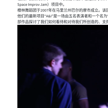
Space Improv Jam）项目中。
橙林舞蹈团于2007年在马里兰州巴尔的摩市成立。
他们的最新项目“A&I”是一场由五名表演者和一个名
部作品探讨了我们如何看待和对待我们所创造的、支