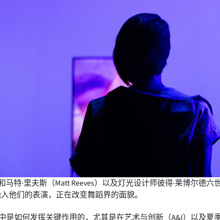
）和马特·里夫斯（Matt Reeves）以及灯光设计师彼得·莱博尔德六世（
前沿科技融入他们的表演，正在改变舞蹈界的面貌。
如何发挥关键作用的，尤其是在艺术与创新（A&I）以及夏季强化多空间即兴