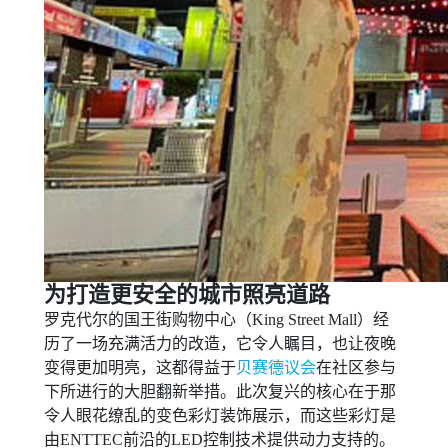
为打造更安全的城市照亮道路
罗克代尔的国王街购物中心（King Street Mall）经
历了一场充满活力的改造，它令人瞩目，也让夜晚
变得更加明亮，这都得益于
贝赛德议会
在社区参与
下所进行的大胆翻新举措。此次复兴的核心在于那
令人眼花缭乱的变色彩灯装饰展示，而这些彩灯是
由ENTTEC前沿的LED控制技术提供动力支持的。