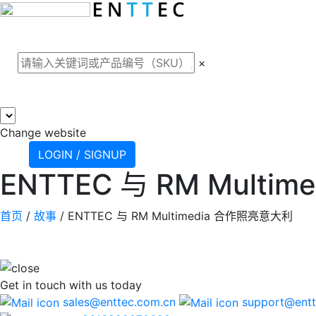
关于我们
案例
产品
支
×
Change website
LOGIN / SIGNUP
ENTTEC 与 RM Mult
首页
/
故事
/
ENTTEC 与 RM Multimedia 合作照亮意大利
Get in touch
with us today
sales@enttec.com.cn
support@entt