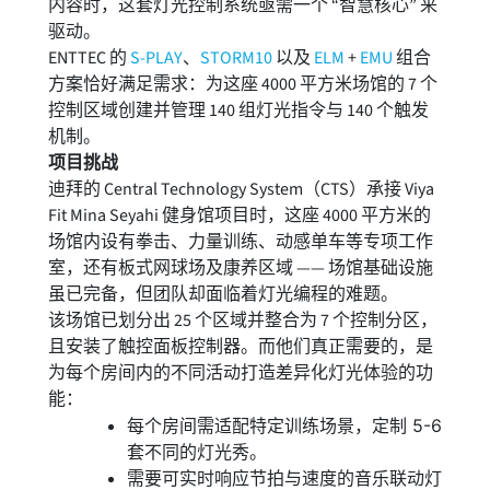
内容时，这套灯光控制系统亟需一个 “智慧核心” 来
驱动。
ENTTEC 的
S-PLAY
、
STORM10
以及
ELM
+
EMU
组合
方案恰好满足需求：为这座 4000 平方米场馆的 7 个
控制区域创建并管理 140 组灯光指令与 140 个触发
机制。
项目挑战
迪拜的 Central Technology System（CTS）承接 Viya
Fit Mina Seyahi 健身馆项目时，这座 4000 平方米的
场馆内设有拳击、力量训练、动感单车等专项工作
室，还有板式网球场及康养区域 —— 场馆基础设施
虽已完备，但团队却面临着灯光编程的难题。
该场馆已划分出 25 个区域并整合为 7 个控制分区，
且安装了触控面板控制器。而他们真正需要的，是
为每个房间内的不同活动打造差异化灯光体验的功
能：
每个房间需适配特定训练场景，定制 5-6
套不同的灯光秀。
需要可实时响应节拍与速度的音乐联动灯