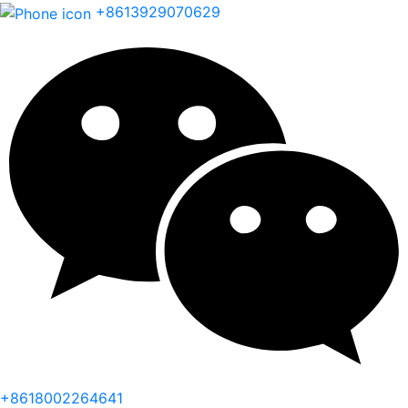
+8613929070629
+8618002264641