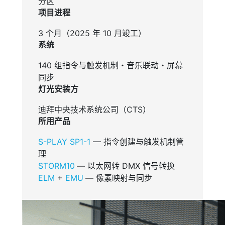
分区
项目进程
3 个月（2025 年 10 月竣工）
系统
140 组指令与触发机制・音乐联动・屏幕
同步
灯光安装方
迪拜中央技术系统公司（CTS）
所用产品
S-PLAY SP1-1
— 指令创建与触发机制管
理
STORM10
— 以太网转 DMX 信号转换
ELM
+
EMU
— 像素映射与同步