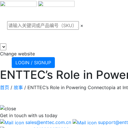
关于我们
案例
产品
支
×
Change website
LOGIN / SIGNUP
ENTTEC’s Role in Power
首页
/
故事
/
ENTTEC’s Role in Powering Connectopia at In
Get in touch
with us today
sales@enttec.com.cn
support@entt