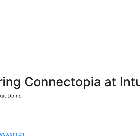
持
最新消息
ing Connectopia at Int
tuit Dome
ec.com.cn