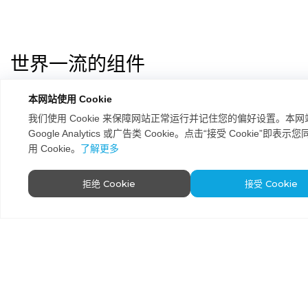
世界一流的组件
我们坚持在智能PXL系列的线缆及电源配件上使用高
本网站使用 Cookie
性能的汽车级别连接器。
我们使用 Cookie 来保障网站正常运行并记住您的偏好设置。本
Google Analytics 或广告类 Cookie。点击“接受 Cookie”即表
它们配备了
优质的防水密封件
，耐用的热塑性塑料外
用 Cookie。
了解更多
壳具备出色的抗紫外线能力，同时其电触点采用铜合
金制成，以确保每次都能实现稳固连接。
拒绝 Cookie
接受 Cookie
这些部件在经过我们内部测试流程之前，会连接到带
有粗铜芯的优质
耐油电缆
上，因此，请您放心，您的
系统非常可靠。