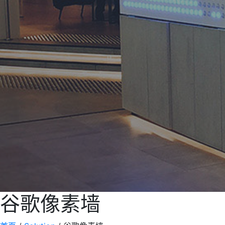
谷歌像素墙