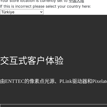
Your store location is currently set to
中国大陆
If this is incorrect please select your country here:
交互式客户体验
由ENTTEC的像素点光源、PLink驱动器和P