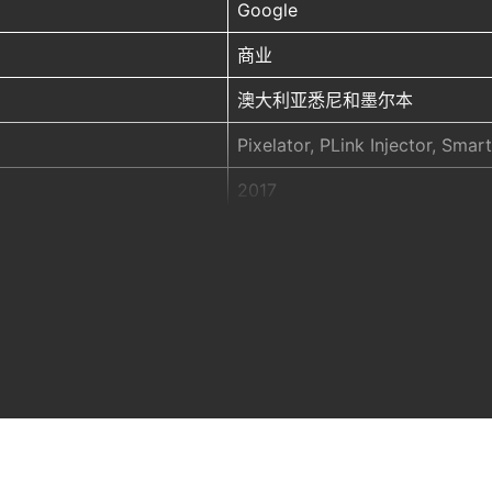
Google
商业
澳大利亚悉尼和墨尔本
Pixelator, PLink Injector, Sma
2017
Project concept, design, assem
Fabrication: So Watt
Client: Google (for Telstra)