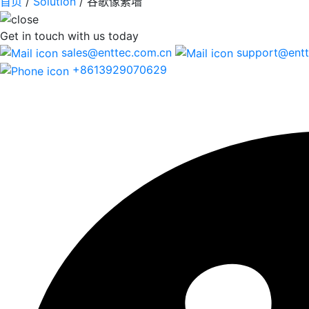
首页
/
Solution
/
谷歌像素墙
Get in touch
with us today
sales@enttec.com.cn
support@entt
+8613929070629