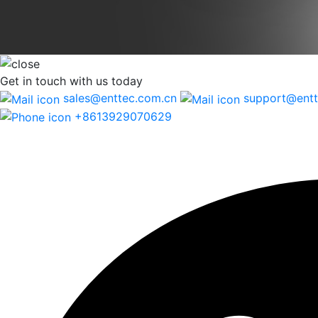
Get in touch
with us today
sales@enttec.com.cn
support@entt
+8613929070629