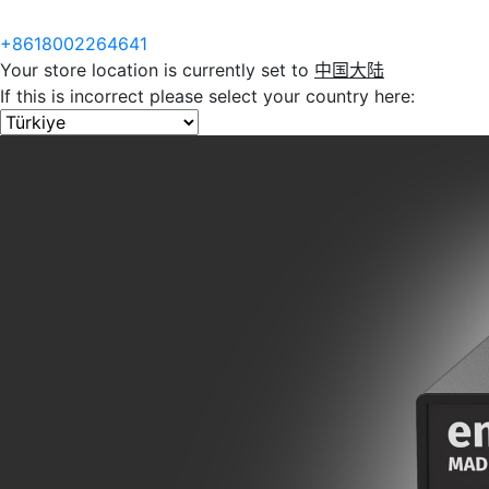
+8618002264641
Your store location is currently set to
中国大陆
If this is incorrect please select your country here: