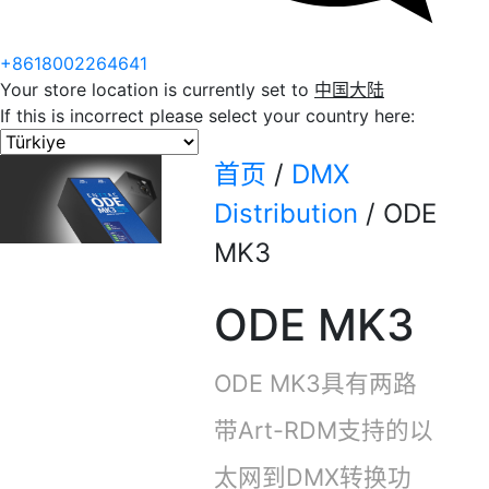
+8618002264641
Your store location is currently set to
中国大陆
If this is incorrect please select your country here:
首页
/
DMX
Distribution
/
ODE
MK3
ODE MK3
ODE MK3具有两路
带Art-RDM支持的以
太网到DMX转换功