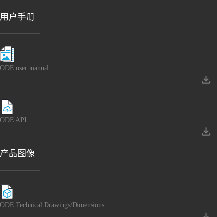
用户手册
ODE user manual
ODE API
产品图像
ODE Technical Drawings/Dimensions