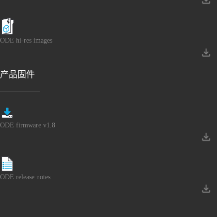
ODE hi-res images
产品固件
ODE firmware v1.8
ODE release notes