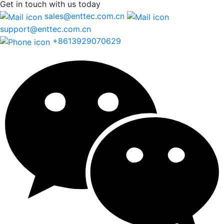
Get in touch
with us today
sales@enttec.com.cn
support@enttec.com.cn
+8613929070629