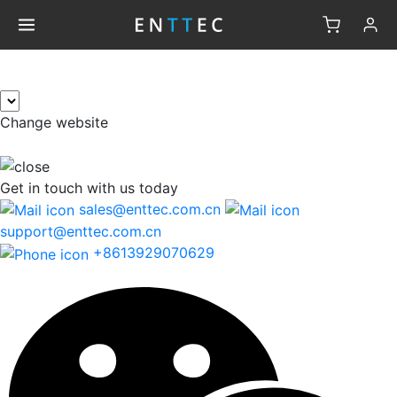
×
Change website
Get in touch
with us today
sales@enttec.com.cn
support@enttec.com.cn
+8613929070629