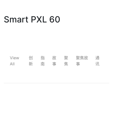
Smart PXL 60
View
创
指
故
聚
聚焦故
通
All
新
南
事
焦
事
讯