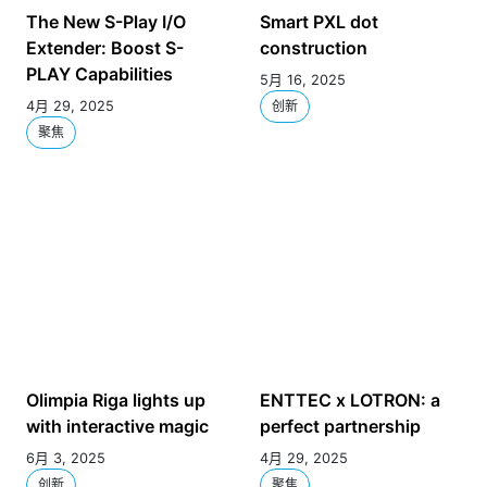
The New S-Play I/O
Smart PXL dot
Extender: Boost S-
construction
PLAY Capabilities
5月 16, 2025
4月 29, 2025
创新
聚焦
Olimpia Riga lights up
ENTTEC x LOTRON: a
with interactive magic
perfect partnership
6月 3, 2025
4月 29, 2025
创新
聚焦