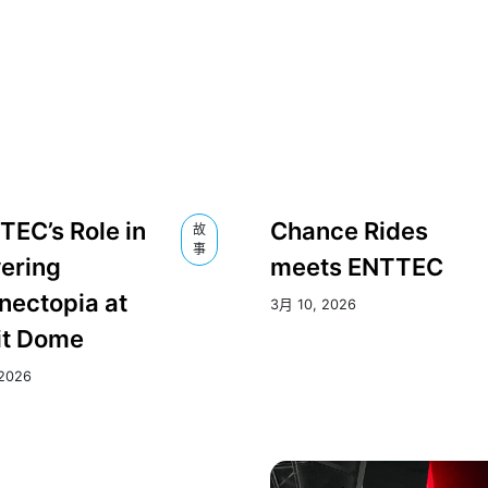
EC’s Role in
Chance Rides
故
事
ering
meets ENTTEC
nectopia at
3月 10, 2026
it Dome
2026