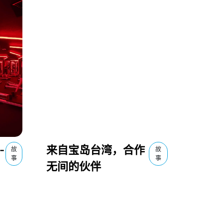
-
来自宝岛台湾，合作
故
故
事
事
无间的伙伴