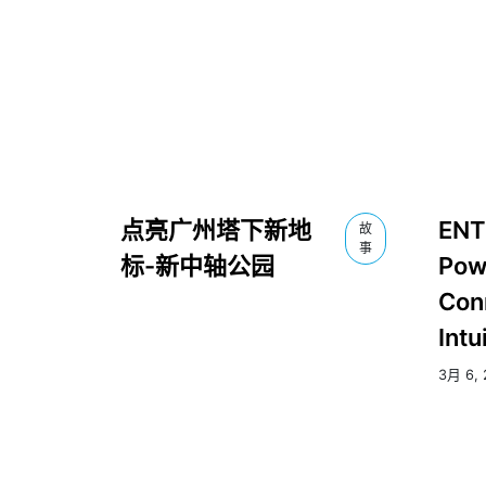
点亮广州塔下新地
ENTT
故
事
标-新中轴公园
Pow
Con
Intu
3月 6, 