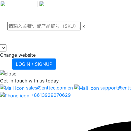
关于我们
案例
产品
支
×
Change website
LOGIN / SIGNUP
Get in touch
with us today
sales@enttec.com.cn
support@entt
+8613929070629