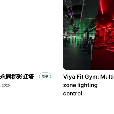
永同郡彩虹塔
Viya Fit Gym: Multi
故事
zone lighting
, 2025
control