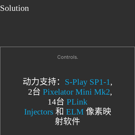
Solution
Controls.
动力支持：
S-Play SP1-1
,
2台
Pixelator Mini Mk2
,
14台
PLink
Injectors
和
ELM
像素映
射软件