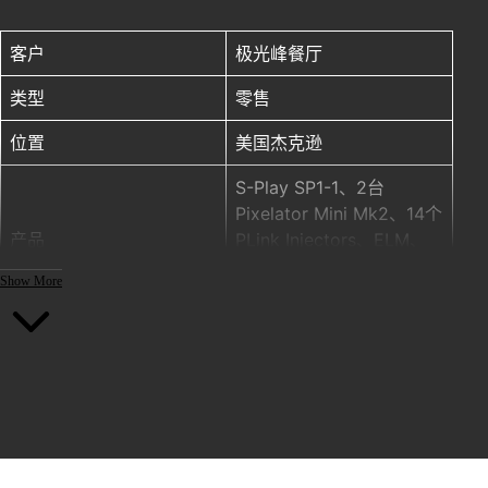
客户 极光峰餐厅 类型 零售 位置 美国杰克逊 产品 S-Play SP1-1、2台 Pixelat
客户
极光峰餐厅
类型
零售
位置
美国杰克逊
S-Play SP1-1、2台
Pixelator Mini Mk2、14个
产品
PLink Injectors、ELM、
55米 ENTTEC 12V RGBW
Show More
60灯/米 SPI 灯带
年份
2025
项目设计师
：Bland Hoke
和 Dan Sanford
项目鸣谢
灯光设计师
：Dan Sanford
摄影指导
：Ryan Brim
摄影
：Mark Riegel