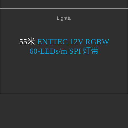
Lights.
55米
ENTTEC 12V RGBW
60-LEDs/m SPI 灯带