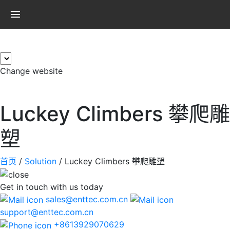
×
Change website
Luckey Climbers 攀爬雕
塑
首页
/
Solution
/
Luckey Climbers 攀爬雕塑
Get in touch
with us today
sales@enttec.com.cn
support@enttec.com.cn
+8613929070629