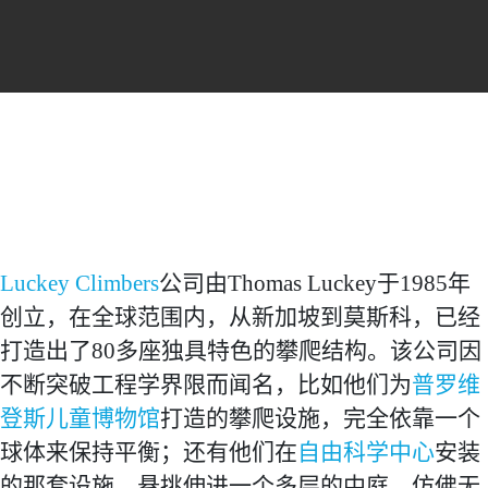
项目经理
：Dana Peterson
项目鸣谢
钢结构安装
：Nate
Johnson
主办人
：Spencer Luckey
摄影
：Scott Hargis
摄像
：Mead Franz
Luckey Climbers
公司由Thomas Luckey于1985年
创立，在全球范围内，从新加坡到莫斯科，已经
打造出了80多座独具特色的攀爬结构。该公司因
不断突破工程学界限而闻名，比如他们为
普罗维
登斯儿童博物馆
打造的攀爬设施，完全依靠一个
球体来保持平衡；还有他们在
自由科学中心
安装
的那套设施，悬挑伸进一个多层的中庭，仿佛无