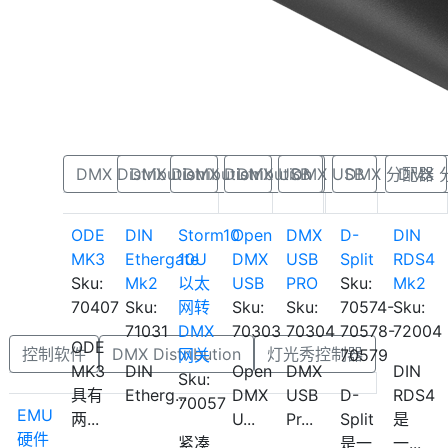
DMX Distribution
DMX Distribution
DMX Distribution
DMX USB
DMX USB
DMX 分配器
DMX
ODE
DIN
Storm10
Open
DMX
D-
DIN
MK3
Ethergate
10U
DMX
USB
Split
RDS4
Sku:
Mk2
以太
USB
PRO
Sku:
Mk2
70407
Sku:
网转
Sku:
Sku:
70574-
Sku:
71031
DMX
70303
70304
70578-
72004
ODE
控制软件
DMX Distribution
灯光秀控制器
网关
70579
MK3
DIN
Open
DMX
DIN
Sku:
具有
Etherg...
DMX
USB
D-
RDS4
70057
EMU
两...
U...
Pr...
Split
是
硬件
紧凑
是一
一...