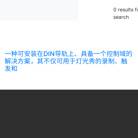
0
results f
search
一种可安装在DIN导轨上、具备一个控制域的
解决方案，其不仅可用于灯光秀的录制、触
发和