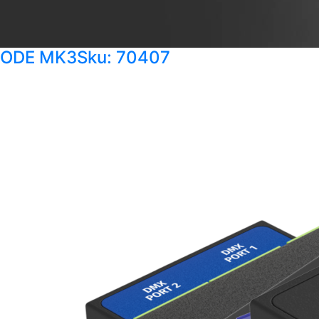
ODE MK3
Sku: 70407