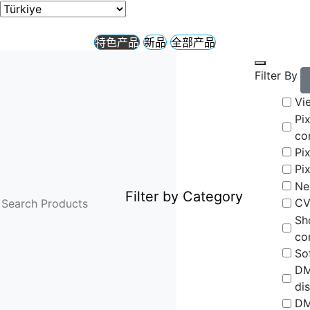
特色产品
新品
全部产品
Filter By
Vi
Pix
co
Pix
Pi
Ne
Filter by Category
CV
Sh
co
So
D
dis
DM