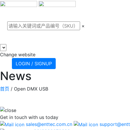
关于我们
案例
产品
支
×
Change website
LOGIN / SIGNUP
News
首页
/
Open DMX USB
Get in touch
with us today
sales@enttec.com.cn
support@entt