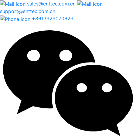
sales@enttec.com.cn
support@enttec.com.cn
+8613929070629