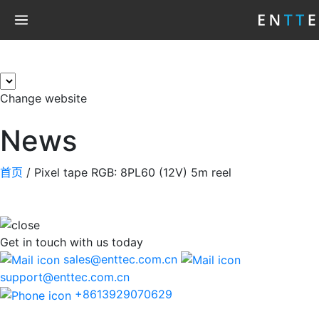
×
Change website
News
首页
/
Pixel tape RGB: 8PL60 (12V) 5m reel
Get in touch
with us today
sales@enttec.com.cn
support@enttec.com.cn
+8613929070629