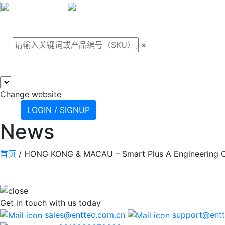
关于我们
案例
产品
支
×
Change website
LOGIN / SIGNUP
News
首页
/
HONG KONG & MACAU – Smart Plus A Engineering C
Get in touch
with us today
sales@enttec.com.cn
support@entt